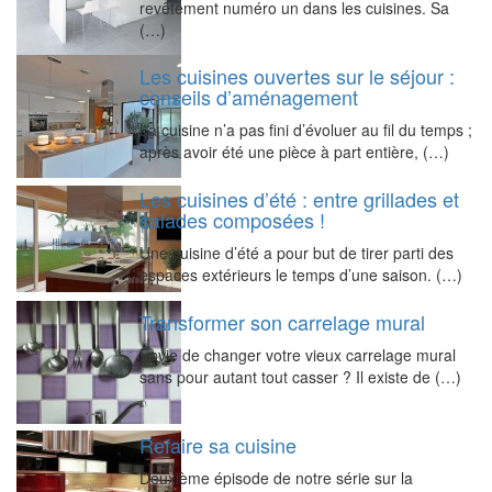
revêtement numéro un dans les cuisines. Sa
(…)
Les cuisines ouvertes sur le séjour :
conseils d’aménagement
La cuisine n’a pas fini d’évoluer au fil du temps ;
après avoir été une pièce à part entière, (…)
Les cuisines d’été : entre grillades et
salades composées !
Une cuisine d’été a pour but de tirer parti des
espaces extérieurs le temps d’une saison. (…)
Transformer son carrelage mural
Envie de changer votre vieux carrelage mural
sans pour autant tout casser ? Il existe de (…)
Refaire sa cuisine
Deuxième épisode de notre série sur la