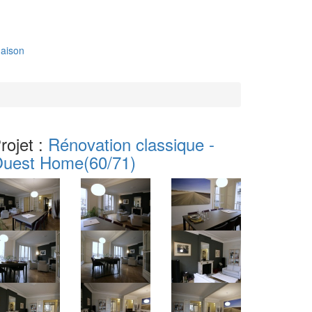
aison
rojet :
Rénovation classique -
uest Home
(60/71)