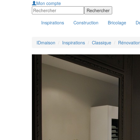
Mon compte
Inspirations
Construction
Bricolage
Dé
IDmaison
Inspirations
Classique
Rénovation