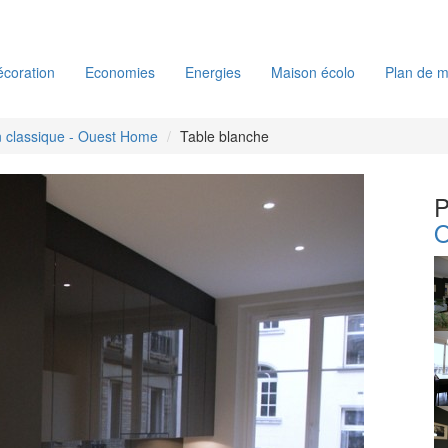
coration
Economies
Energies
Maison écolo
Plan de m
 classique - Ouest Home
Table blanche
P
O