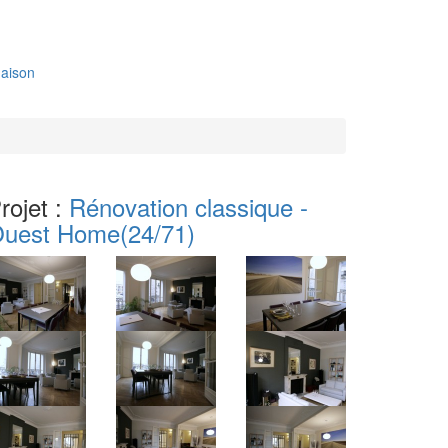
aison
rojet :
Rénovation classique -
uest Home
(24/71)