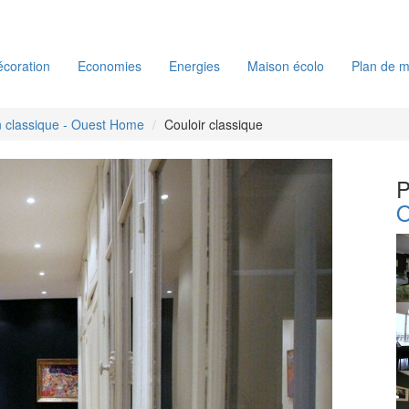
coration
Economies
Energies
Maison écolo
Plan de m
 classique - Ouest Home
Couloir classique
P
O