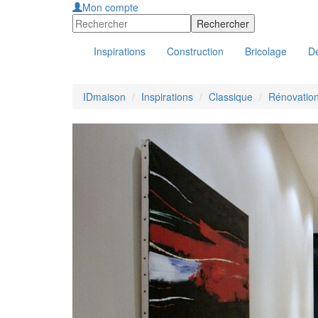
Mon compte
Inspirations
Construction
Bricolage
Dé
IDmaison
Inspirations
Classique
Rénovation