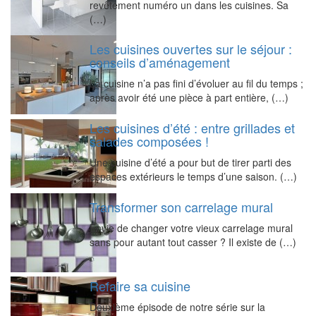
revêtement numéro un dans les cuisines. Sa
(…)
Les cuisines ouvertes sur le séjour :
conseils d’aménagement
La cuisine n’a pas fini d’évoluer au fil du temps ;
après avoir été une pièce à part entière, (…)
Les cuisines d’été : entre grillades et
salades composées !
Une cuisine d’été a pour but de tirer parti des
espaces extérieurs le temps d’une saison. (…)
Transformer son carrelage mural
Envie de changer votre vieux carrelage mural
sans pour autant tout casser ? Il existe de (…)
Refaire sa cuisine
Deuxième épisode de notre série sur la