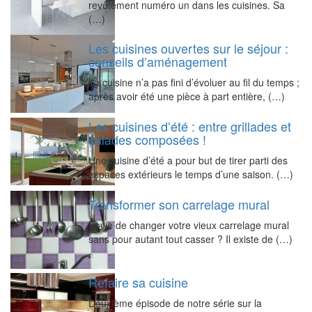
revêtement numéro un dans les cuisines. Sa
(…)
Les cuisines ouvertes sur le séjour :
conseils d’aménagement
La cuisine n’a pas fini d’évoluer au fil du temps ;
après avoir été une pièce à part entière, (…)
Les cuisines d’été : entre grillades et
salades composées !
Une cuisine d’été a pour but de tirer parti des
espaces extérieurs le temps d’une saison. (…)
Transformer son carrelage mural
Envie de changer votre vieux carrelage mural
sans pour autant tout casser ? Il existe de (…)
Refaire sa cuisine
Deuxième épisode de notre série sur la