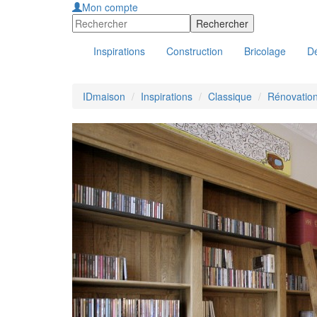
Mon compte
Inspirations
Construction
Bricolage
Dé
IDmaison
Inspirations
Classique
Rénovation