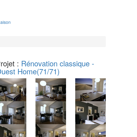
aison
rojet :
Rénovation classique -
uest Home
(71/71)