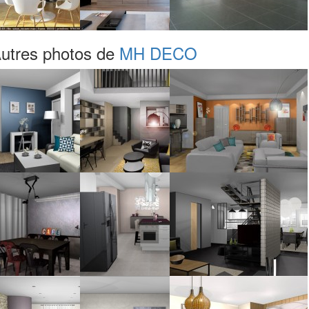
utres photos de
MH DECO