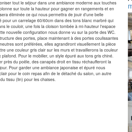
harmoniser tout le séjour dans une ambiance moderne aux touches
m
colonne sur toute la hauteur pour gagner en rangements et en
 sera éliminée ce qui nous permettra de jouir d'une belle
é pour un carrelage 60/60cm dans des tons blanc marbré qui
s le couloir, une fois la cloison tombée à mi-hauteur l'espace
tte nouvelle configuration nous donne vu sur la porte des WC.
structure des portes, place maintenant à des portes coulissantes
neutres sont préférées, elles agrandiront visuellement la pièce
e une couleur gris clair sur les murs et travaillerons la couleur
x plafond. Pour le mobilier, un style épuré aux tons gris chiné.
er près du poêle, des canapés droit en tissu réchaufferont la
éjour. Pour garder une ambiance japonaise et épuré nous
lair pour le coin repas afin de le détaché du salon, un autre
u tissu (lin) pour les chaises.