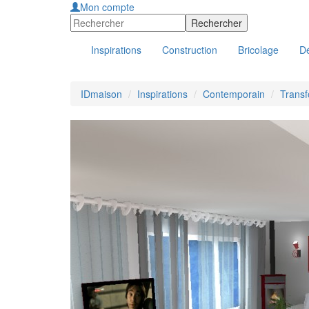
Mon compte
Inspirations
Construction
Bricolage
Dé
IDmaison
Inspirations
Contemporain
Transf