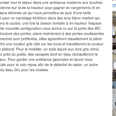
harmoniser tout le séjour dans une ambiance moderne aux touches
m
colonne sur toute la hauteur pour gagner en rangements et en
 sera éliminée ce qui nous permettra de jouir d'une belle
é pour un carrelage 60/60cm dans des tons blanc marbré qui
s le couloir, une fois la cloison tombée à mi-hauteur l'espace
tte nouvelle configuration nous donne vu sur la porte des WC.
structure des portes, place maintenant à des portes coulissantes
neutres sont préférées, elles agrandiront visuellement la pièce
e une couleur gris clair sur les murs et travaillerons la couleur
x plafond. Pour le mobilier, un style épuré aux tons gris chiné.
er près du poêle, des canapés droit en tissu réchaufferont la
éjour. Pour garder une ambiance japonaise et épuré nous
lair pour le coin repas afin de le détaché du salon, un autre
u tissu (lin) pour les chaises.