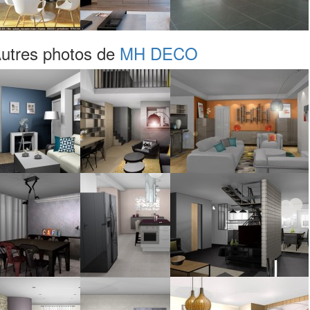
utres photos de
MH DECO