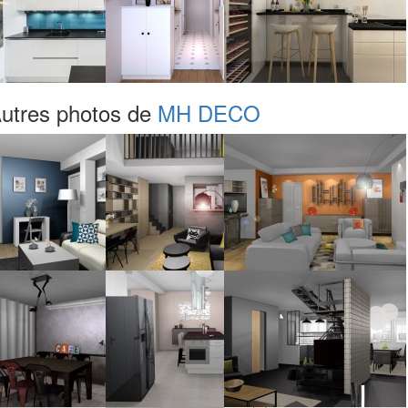
utres photos de
MH DECO