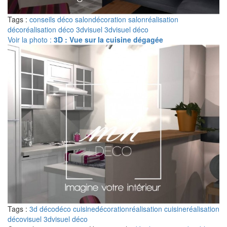
Tags :
conseils déco salon
décoration salon
réalisation
déco
réalisation déco 3d
visuel 3d
visuel déco
Voir la photo :
3D : Vue sur la cuisine dégagée
Tags :
3d déco
déco cuisine
décoration
réalisation cuisine
réalisation
déco
visuel 3d
visuel déco