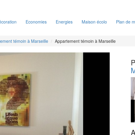
coration
Economies
Energies
Maison écolo
Plan de m
ement témoin à Marseille
Appartement témoin à Marseille
P
M
A