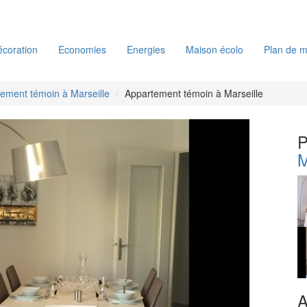
coration
Economies
Energies
Maison écolo
Plan de m
ement témoin à Marseille
Appartement témoin à Marseille
P
M
A