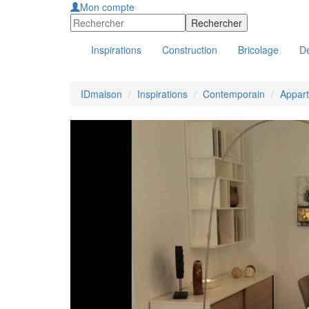
Mon compte
Inspirations
Construction
Bricolage
Dé
IDmaison
Inspirations
Contemporain
Appart