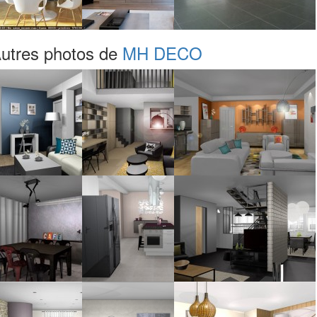
utres photos de
MH DECO