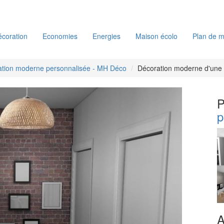
coration
Economies
Energies
Maison écolo
Plan de m
ation moderne personnalisée - MH Déco
Décoration moderne d'une e
P
p
A