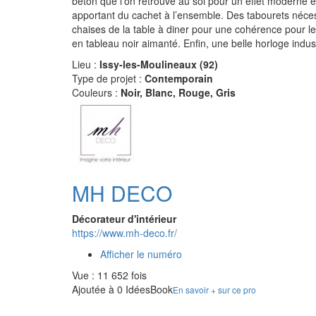
béton que l’on retrouve au sol pour un effet moderne e
apportant du cachet à l’ensemble. Des tabourets néce
chaises de la table à diner pour une cohérence pour le
en tableau noir aimanté. Enfin, une belle horloge indust
Lieu :
Issy-les-Moulineaux (92)
Type de projet :
Contemporain
Couleurs :
Noir, Blanc, Rouge, Gris
MH DECO
Décorateur d'intérieur
https://www.mh-deco.fr/
Afficher le numéro
Vue : 11 652 fois
Ajoutée à 0 IdéesBook
En savoir + sur ce pro