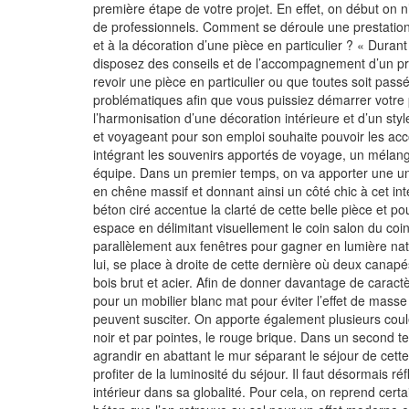
première étape de votre projet. En effet, on début on n’e
de professionnels. Comment se déroule une prestatio
et à la décoration d’une pièce en particulier ? « Duran
disposez des conseils et de l’accompagnement d’un pro
revoir une pièce en particulier ou que toutes soit pass
problématiques afin que vous puissiez démarrer votre p
l’harmonisation d’une décoration intérieure et d’un styl
et voyageant pour son emploi souhaite pouvoir les ac
intégrant les souvenirs apportés de voyage, un mélan
équipe. Dans un premier temps, on va apporter une un
en chêne massif et donnant ainsi un côté chic à cet i
béton ciré accentue la clarté de cette belle pièce et 
espace en délimitant visuellement le coin salon du coin
parallèlement aux fenêtres pour gagner en lumière natu
lui, se place à droite de cette dernière où deux canap
bois brut et acier. Afin de donner davantage de caract
pour un mobilier blanc mat pour éviter l’effet de mass
peuvent susciter. On apporte également plusieurs coule
noir et par pointes, le rouge brique. Dans un second te
agrandir en abattant le mur séparant le séjour de cette
profiter de la luminosité du séjour. Il faut désormais 
intérieur dans sa globalité. Pour cela, on reprend certa