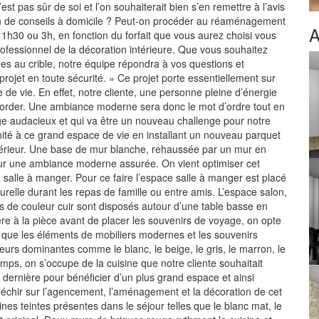
st pas sûr de soi et l’on souhaiterait bien s’en remettre à l’avis
n de conseils à domicile ? Peut-on procéder au réaménagement
A
t 1h30 ou 3h, en fonction du forfait que vous aurez choisi vous
fessionnel de la décoration intérieure. Que vous souhaitez
ées au crible, notre équipe répondra à vos questions et
rojet en toute sécurité. » Ce projet porte essentiellement sur
e de vie. En effet, notre cliente, une personne pleine d’énergie
corder. Une ambiance moderne sera donc le mot d’ordre tout en
ge audacieux et qui va être un nouveau challenge pour notre
ité à ce grand espace de vie en installant un nouveau parquet
ntérieur. Une base de mur blanche, rehaussée par un mur en
pour une ambiance moderne assurée. On vient optimiser cet
 salle à manger. Pour ce faire l’espace salle à manger est placé
relle durant les repas de famille ou entre amis. L’espace salon,
és de couleur cuir sont disposés autour d’une table basse en
ère à la pièce avant de placer les souvenirs de voyage, on opte
e que les éléments de mobiliers modernes et les souvenirs
urs dominantes comme le blanc, le beige, le gris, le marron, le
mps, on s’occupe de la cuisine que notre cliente souhaitait
 dernière pour bénéficier d’un plus grand espace et ainsi
réfléchir sur l’agencement, l’aménagement et la décoration de cet
ines teintes présentes dans le séjour telles que le blanc mat, le