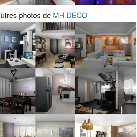
utres photos de
MH DECO