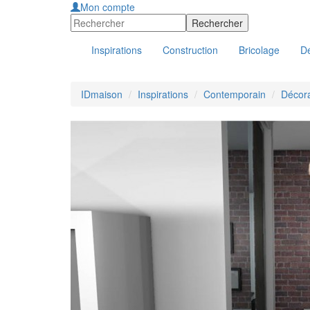
Mon compte
Inspirations
Construction
Bricolage
Dé
IDmaison
Inspirations
Contemporain
Décor