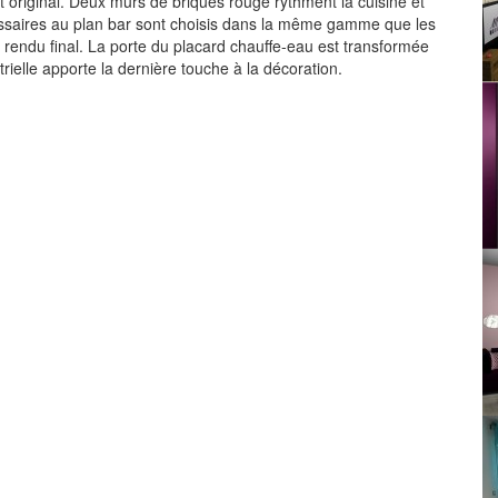
t original. Deux murs de briques rouge rythment la cuisine et
ssaires au plan bar sont choisis dans la même gamme que les
 rendu final. La porte du placard chauffe-eau est transformée
rielle apporte la dernière touche à la décoration.