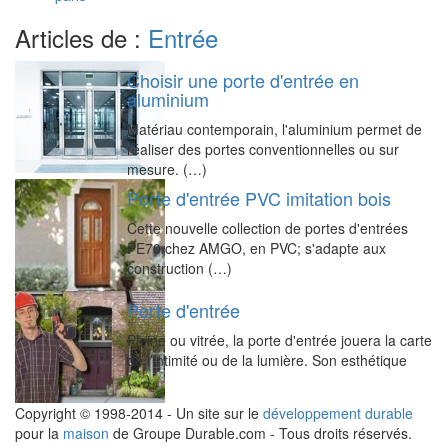
Articles de :
Entrée
Choisir une porte d'entrée en
aluminium
Matériau contemporain, l'aluminium permet de
réaliser des portes conventionnelles ou sur
mesure. (…)
Porte d'entrée PVC imitation bois
Cette nouvelle collection de portes d'entrées
PE70 chez AMGO, en PVC; s'adapte aux
construction (…)
Porte d'entrée
Pleine ou vitrée, la porte d'entrée jouera la carte
de l’intimité ou de la lumière. Son esthétique
(…)
Copyright © 1998-2014 - Un site sur le
développement durable
pour la
maison
de Groupe Durable.com - Tous droits réservés.