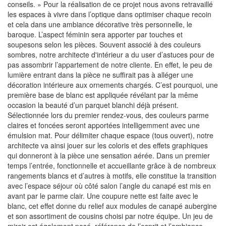
conseils. » Pour la réalisation de ce projet nous avons retravaillé
les espaces à vivre dans l’optique dans optimiser chaque recoin
et cela dans une ambiance décorative très personnelle, le
baroque. L’aspect féminin sera apporter par touches et
soupesons selon les pièces. Souvent associé à des couleurs
sombres, notre architecte d'intérieur a du user d’astuces pour de
pas assombrir l’appartement de notre cliente. En effet, le peu de
lumière entrant dans la pièce ne suffirait pas à alléger une
décoration intérieure aux ornements chargés. C’est pourquoi, une
première base de blanc est appliquée révélant par la même
occasion la beauté d’un parquet blanchi déjà présent.
Sélectionnée lors du premier rendez-vous, des couleurs parme
claires et foncées seront apportées intelligemment avec une
émulsion mat. Pour délimiter chaque espace (tous ouvert), notre
architecte va ainsi jouer sur les coloris et des effets graphiques
qui donneront à la pièce une sensation aérée. Dans un premier
temps l’entrée, fonctionnelle et accueillante grâce à de nombreux
rangements blancs et d’autres à motifs, elle constitue la transition
avec l’espace séjour où côté salon l’angle du canapé est mis en
avant par le parme clair. Une coupure nette est faite avec le
blanc, cet effet donne du relief aux modules de canapé aubergine
et son assortiment de cousins choisi par notre équipe. Un jeu de
miroir est également posé, référence de l’esprit et l’ambiance