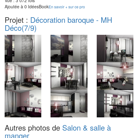
Vue : 3 072 fois
Ajoutée à 0 IdéesBook
En savoir + sur ce pro
Projet :
Décoration baroque - MH
Déco
(7/9)
Autres photos de
Salon & salle à
manger