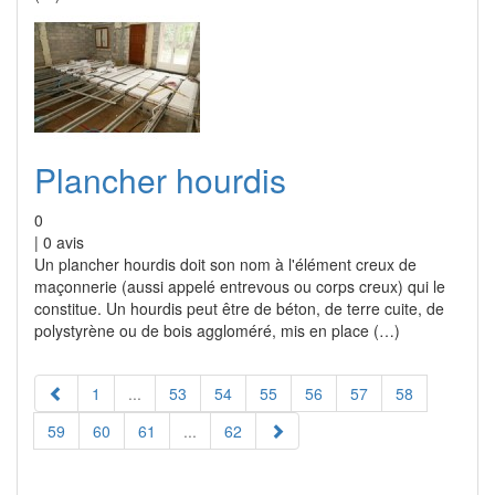
Plancher hourdis
0
|
0
avis
Un plancher hourdis doit son nom à l'élément creux de
maçonnerie (aussi appelé entrevous ou corps creux) qui le
constitue. Un hourdis peut être de béton, de terre cuite, de
polystyrène ou de bois aggloméré, mis en place (…)
1
...
53
54
55
56
57
58
59
60
61
...
62