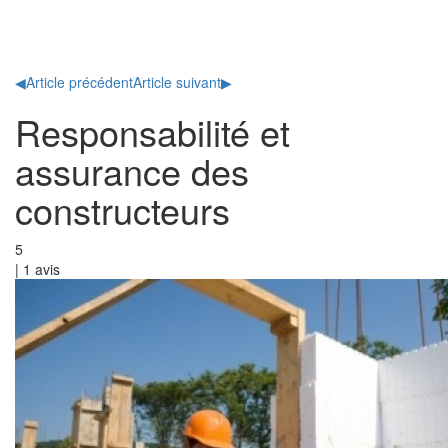
Toggl
naviga
◀
Article précédent
Article suivant
▶
Responsabilité et
assurance des
constructeurs
5
|
1
avis