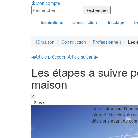
Mon compte
Inspirations
Construction
Bricolage
Dé
IDmaison
Construction
Professionnels
Les é
◀
Article précédent
Article suivant
▶
Les étapes à suivre po
maison
2
|
2
avis
La construction d'une ma
informé. Du choix du co
décisions avant de comm