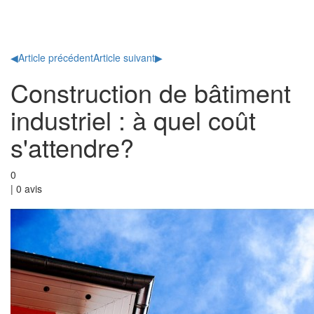
Toggl
naviga
◀
Article précédent
Article suivant
▶
Construction de bâtiment
industriel : à quel coût
s'attendre?
0
|
0
avis