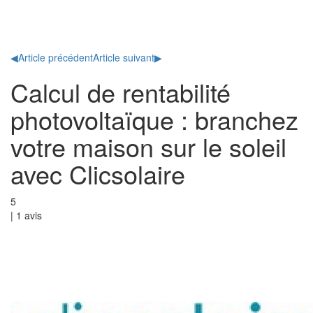
Toggl
naviga
◀
Article précédent
Article suivant
▶
Calcul de rentabilité
photovoltaïque : branchez
votre maison sur le soleil
avec Clicsolaire
5
|
1
avis