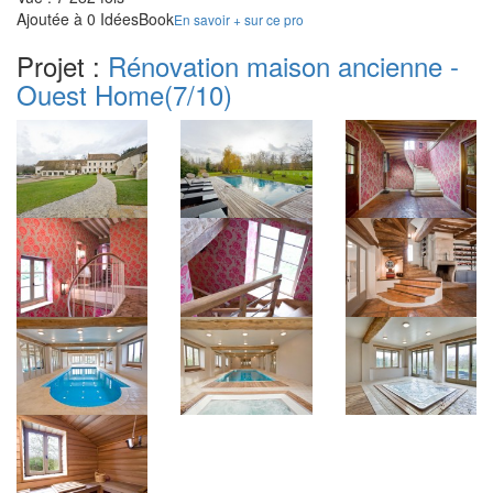
Ajoutée à 0 IdéesBook
En savoir + sur ce pro
Projet :
Rénovation maison ancienne -
Ouest Home
(7/10)