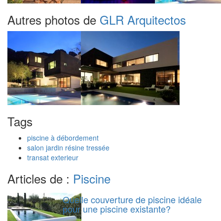
Autres photos de
GLR Arquitectos
Tags
piscine à débordement
salon jardin résine tressée
transat exterieur
Articles de :
Piscine
Quelle couverture de piscine idéale
pour une piscine existante?