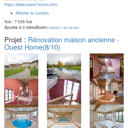
https://www.ouest-home.com/
Afficher le numéro
Vue : 7 035 fois
Ajoutée à 0 IdéesBook
En savoir + sur ce pro
Projet :
Rénovation maison ancienne -
Ouest Home
(8/10)