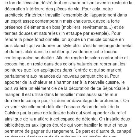
le ton de l’évasion désiré tout en s’harmonisant avec le reste de la
décoration intérieure des pièces de vie. Pour cela, notre
architecte d’intérieur travaille l’ensemble de l’appartement dans
un esprit assez contemporain mais chaleureux avec la forte
présence d’éléments en bois (mobiliers, revêtements…) et de
teintes douces et naturelles (lin et taupe par exemple). Pour
rendre la pièce fonctionnelle, on ajoute un meuble console en
bois blanchi qui va donner un style chic, c’est le mélange de métal
et de bois clair dans le mobilier qui va donner cette touche
contemporaine souhaitée. Afin de rendre le salon confortable et
cocooning, on reste dans des coloris naturels en reprenant les
peintures que l’on appliquées dans l’entrée et qui se marient
parfaitement aux nuances du nouveau parquet choisi. Pour
apporter de la chaleur et s’harmoniser à la nouvelle cuisine, le
bois va être un élément clé de la décoration de ce Séjour/Salle à
manger. Il est utilisé dans le mobilier mais aussi sur le mur
derrière le canapé pour lui donner davantage de profondeur. On
va venir visuellement délimiter l’espace Salon de celui de la
Cuisine par la pose de lattes de bois qui vont apporter du relief
ainsi que de la matière à cet espace de détente. On installe deux
bibliothèques aux lignes épurée qui vont habiller le mur et nous
permettre de gagner du rangement. De part et d’autre du canapé
on dispose également de deux fauteuils en croûte de cuir