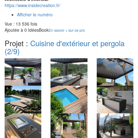
https://www.insidecreation.fr/
Afficher le numéro
Vue : 13 536 fois
Ajoutée à 0 IdéesBook
En savoir + sur ce pro
Projet :
Cuisine d'extérieur et pergola
(2/9)