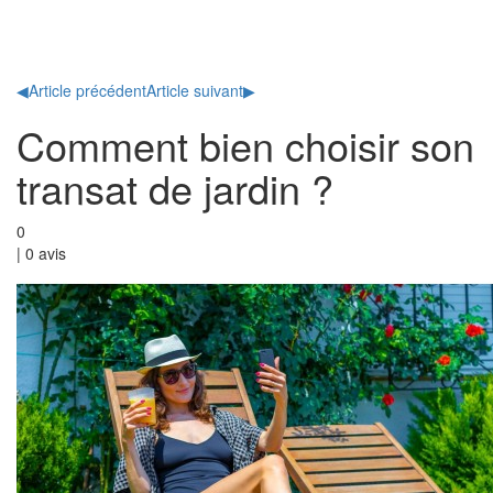
Toggl
naviga
◀
Article précédent
Article suivant
▶
Comment bien choisir son
transat de jardin ?
0
|
0
avis