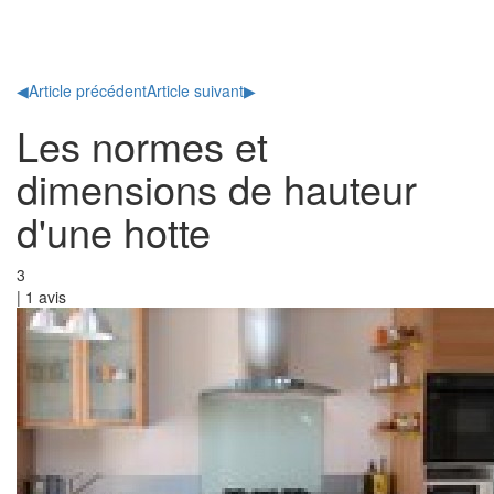
Toggl
naviga
◀
Article précédent
Article suivant
▶
Les normes et
dimensions de hauteur
d'une hotte
3
|
1
avis