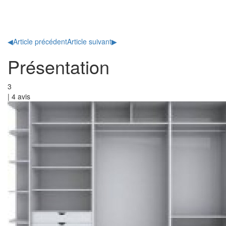
Toggl
naviga
◀
Article précédent
Article suivant
▶
Présentation
3
|
4
avis