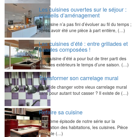
Les cuisines ouvertes sur le séjour :
conseils d’aménagement
La cuisine n’a pas fini d’évoluer au fil du temps ;
après avoir été une pièce à part entière, (…)
Les cuisines d’été : entre grillades et
salades composées !
Une cuisine d’été a pour but de tirer parti des
espaces extérieurs le temps d’une saison. (…)
Transformer son carrelage mural
Envie de changer votre vieux carrelage mural
sans pour autant tout casser ? Il existe de (…)
Refaire sa cuisine
Deuxième épisode de notre série sur la
rénovation des habitations, les cuisines. Pièce
centrale (…)