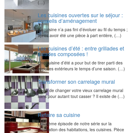
(…)
Les cuisines ouvertes sur le séjour :
conseils d’aménagement
La cuisine n’a pas fini d’évoluer au fil du temps ;
après avoir été une pièce à part entière, (…)
Les cuisines d’été : entre grillades et
salades composées !
Une cuisine d’été a pour but de tirer parti des
espaces extérieurs le temps d’une saison. (…)
Transformer son carrelage mural
Envie de changer votre vieux carrelage mural
sans pour autant tout casser ? Il existe de (…)
Refaire sa cuisine
Deuxième épisode de notre série sur la
rénovation des habitations, les cuisines. Pièce