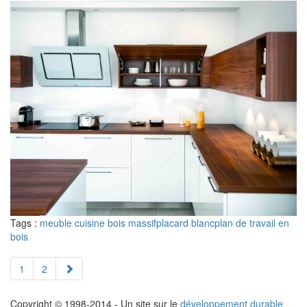
Tags :
meuble cuisine bois massif
placard blanc
plan de travail en
bois
1
2
Copyright © 1998-2014 - Un site sur le
développement durable