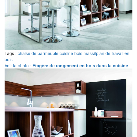
Tags :
chaise de bar
meuble cuisine bois massif
plan de travail en
bois
Voir la photo :
Etagère de rangement en bois dans la cuisine