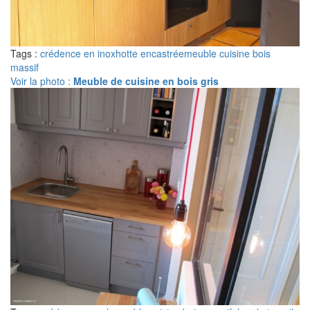
Tags :
crédence en inox
hotte encastrée
meuble cuisine bois
massif
Voir la photo :
Meuble de cuisine en bois gris