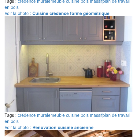
Tags :
crédence murale
meuble cuisine bois massif
plan de travail
en bois
Voir la photo :
Cuisine crédence forme géométrique
Tags :
crédence murale
meuble cuisine bois massif
plan de travail
en bois
Voir la photo :
Renovation cuisine ancienne