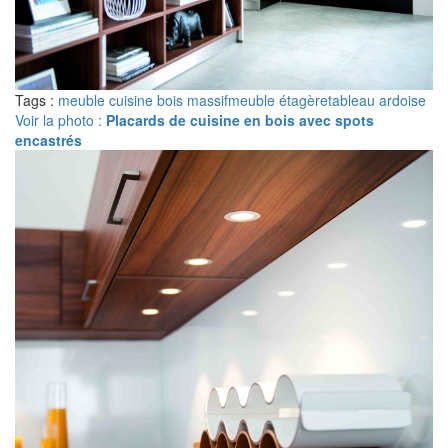
Tags :
meuble cuisine bois massif
meuble étagère
tableau ardoise
Voir la photo :
Placards de cuisine en bois avec spots
encastrés