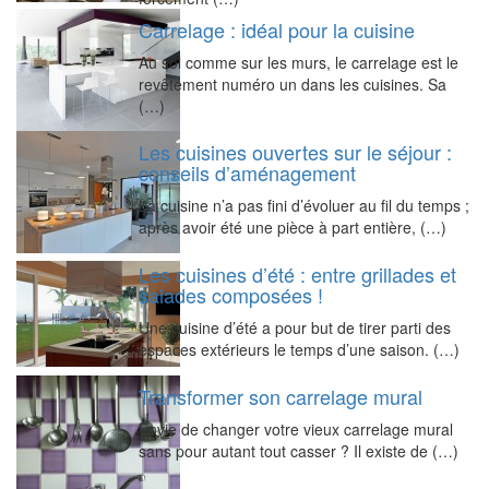
Carrelage : idéal pour la cuisine
Au sol comme sur les murs, le carrelage est le
revêtement numéro un dans les cuisines. Sa
(…)
Les cuisines ouvertes sur le séjour :
conseils d’aménagement
La cuisine n’a pas fini d’évoluer au fil du temps ;
après avoir été une pièce à part entière, (…)
Les cuisines d’été : entre grillades et
salades composées !
Une cuisine d’été a pour but de tirer parti des
espaces extérieurs le temps d’une saison. (…)
Transformer son carrelage mural
Envie de changer votre vieux carrelage mural
sans pour autant tout casser ? Il existe de (…)