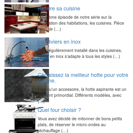
Refaire sa cuisine
Deuxième épisode de notre série sur la
rénovation des habitations, les cuisines. Pièce
centrale (…)
Les éviers en inox
Très régulièrement installé dans les cuisines,
l'évier en inox s'adapte à tous les styles (…)
Choisissez la meilleur hotte pour votre
cuisine.
Plus qu'un accessoire, la hotte aspirante est un
élément primordial. Différents modèles, avec
(…)
Quel four choisir ?
Vous avez décidé de mitonner de bons petits
plats, de réserver le micro-ondes au
réchauffage (…)