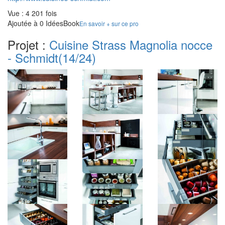
Vue : 4 201 fois
Ajoutée à 0 IdéesBook
En savoir + sur ce pro
Projet :
Cuisine Strass Magnolia nocce
- Schmidt
(14/24)