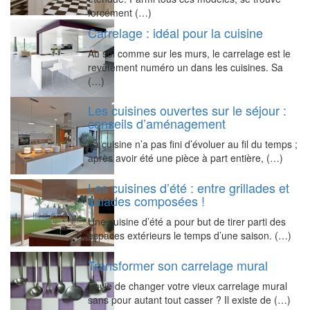
forcément (…)
Carrelage : idéal pour la cuisine
Au sol comme sur les murs, le carrelage est le
revêtement numéro un dans les cuisines. Sa
(…)
Les cuisines ouvertes sur le séjour :
conseils d’aménagement
La cuisine n’a pas fini d’évoluer au fil du temps ;
après avoir été une pièce à part entière, (…)
Les cuisines d’été : entre grillades et
salades composées !
Une cuisine d’été a pour but de tirer parti des
espaces extérieurs le temps d’une saison. (…)
Transformer son carrelage mural
Envie de changer votre vieux carrelage mural
sans pour autant tout casser ? Il existe de (…)