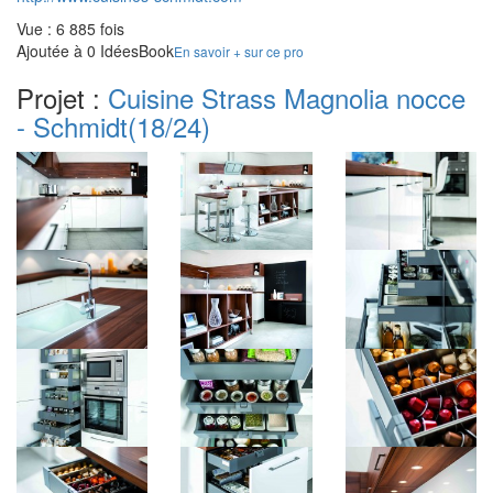
Vue : 6 885 fois
Ajoutée à 0 IdéesBook
En savoir + sur ce pro
Projet :
Cuisine Strass Magnolia nocce
- Schmidt
(18/24)