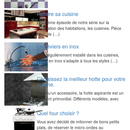
Refaire sa cuisine
Deuxième épisode de notre série sur la
rénovation des habitations, les cuisines. Pièce
centrale (…)
Les éviers en inox
Très régulièrement installé dans les cuisines,
l'évier en inox s'adapte à tous les styles (…)
Choisissez la meilleur hotte pour votre
cuisine.
Plus qu'un accessoire, la hotte aspirante est un
élément primordial. Différents modèles, avec
(…)
Quel four choisir ?
Vous avez décidé de mitonner de bons petits
plats, de réserver le micro-ondes au