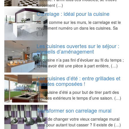
forcément (…)
Carrelage : idéal pour la cuisine
Au sol comme sur les murs, le carrelage est le
revêtement numéro un dans les cuisines. Sa
(…)
Les cuisines ouvertes sur le séjour :
conseils d’aménagement
La cuisine n’a pas fini d’évoluer au fil du temps ;
après avoir été une pièce à part entière, (…)
Les cuisines d’été : entre grillades et
salades composées !
Une cuisine d’été a pour but de tirer parti des
espaces extérieurs le temps d’une saison. (…)
Transformer son carrelage mural
Envie de changer votre vieux carrelage mural
sans pour autant tout casser ? Il existe de (…)