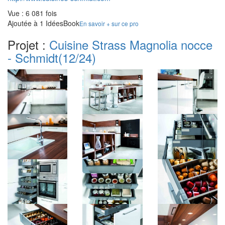
Vue : 6 081 fois
Ajoutée à 1 IdéesBook
En savoir + sur ce pro
Projet :
Cuisine Strass Magnolia nocce
- Schmidt
(12/24)