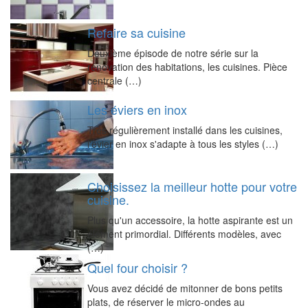
Refaire sa cuisine
Deuxième épisode de notre série sur la
rénovation des habitations, les cuisines. Pièce
centrale (…)
Les éviers en inox
Très régulièrement installé dans les cuisines,
l'évier en inox s'adapte à tous les styles (…)
Choisissez la meilleur hotte pour votre
cuisine.
Plus qu'un accessoire, la hotte aspirante est un
élément primordial. Différents modèles, avec
(…)
Quel four choisir ?
Vous avez décidé de mitonner de bons petits
plats, de réserver le micro-ondes au