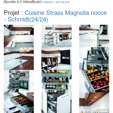
Ajoutée à 0 IdéesBook
En savoir + sur ce pro
Projet :
Cuisine Strass Magnolia nocce
- Schmidt
(24/24)