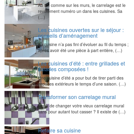
Au sol comme sur les murs, le carrelage est le
revêtement numéro un dans les cuisines. Sa
(…)
Les cuisines ouvertes sur le séjour :
conseils d’aménagement
La cuisine n’a pas fini d’évoluer au fil du temps ;
après avoir été une pièce à part entière, (…)
Les cuisines d’été : entre grillades et
salades composées !
Une cuisine d’été a pour but de tirer parti des
espaces extérieurs le temps d’une saison. (…)
Transformer son carrelage mural
Envie de changer votre vieux carrelage mural
sans pour autant tout casser ? Il existe de (…)
Refaire sa cuisine