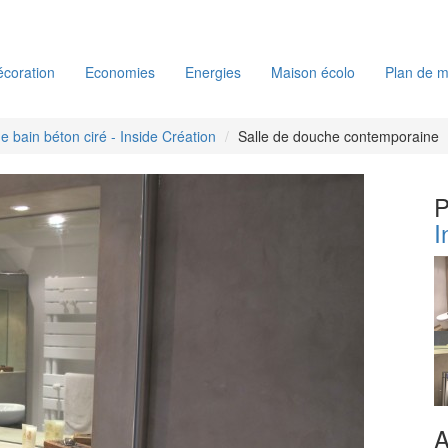
coration
Economies
Energies
Maison écolo
Plan de m
de bain béton ciré - Inside Création
Salle de douche contemporaine
P
I
A