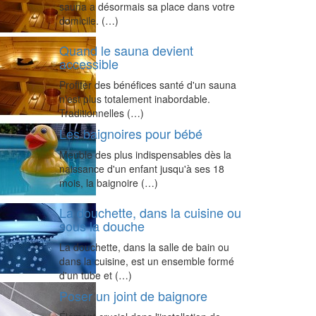
sauna a désormais sa place dans votre
domicile. (…)
Quand le sauna devient
accessible
Profiter des bénéfices santé d'un sauna
n'est plus totalement inabordable.
Traditionnelles (…)
Les baignoires pour bébé
Meuble des plus indispensables dès la
naissance d'un enfant jusqu'à ses 18
mois, la baignoire (…)
La douchette, dans la cuisine ou
sous la douche
La douchette, dans la salle de bain ou
dans la cuisine, est un ensemble formé
d'un tube et (…)
Poser un joint de baignore