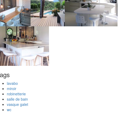
ags
lavabo
miroir
robinetterie
salle de bain
vasque galet
wc