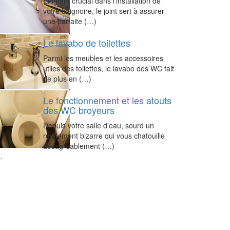
Élément crucial dans l'installation de
votre baignoire, le joint sert à assurer
une parfaite (…)
Le lavabo de toilettes
Parmi les meubles et les accessoires
utiles des toilettes, le lavabo des WC fait
de plus en (…)
Le fonctionnement et les atouts
des WC broyeurs
Depuis votre salle d'eau, sourd un
ronflement bizarre qui vous chatouille
désagréablement (…)
.