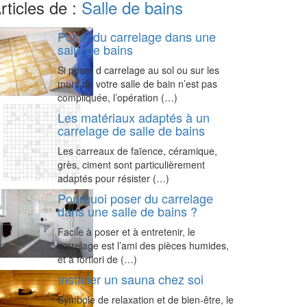
rticles de :
Salle de bains
Poser du carrelage dans une
salle de bains
Si poser d carrelage au sol ou sur les
murs de votre salle de bain n’est pas
compliquée, l’opération (…)
Les matériaux adaptés à un
carrelage de salle de bains
Les carreaux de faïence, céramique,
grès, ciment sont particulièrement
adaptés pour résister (…)
Pourquoi poser du carrelage
dans une salle de bains ?
Facile à poser et à entretenir, le
carrelage est l’ami des pièces humides,
et à fortiori de (…)
Installer un sauna chez soi
Symbole de relaxation et de bien-être, le