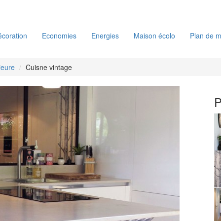
coration
Economies
Energies
Maison écolo
Plan de m
ieure
Cuisne vintage
P