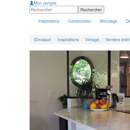
Mon compte
Inspirations
Construction
Bricolage
Dé
IDmaison
Inspirations
Vintage
Verrière intér