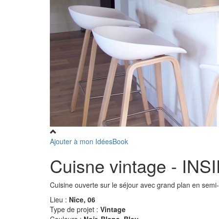
Ajouter à mon IdéesBook
Cuisne vintage - INS
Cuisine ouverte sur le séjour avec grand plan en semi-î
Lieu :
Nice, 06
Type de projet :
Vintage