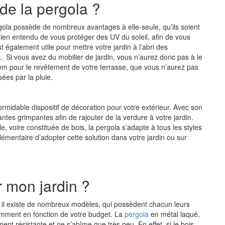
 de la pergola ?
rgola possède de nombreux avantages à elle-seule, qu’ils soient
 bien entendu de vous protéger des UV du soleil, afin de vous
st également utile pour mettre votre jardin à l’abri des
e… Si vous avez du mobilier de jardin, vous n’aurez donc pas à le
Idem pour le revêtement de votre terrasse, que vous n’aurez pas
ées par la pluie.
ormidable dispositif de décoration pour votre extérieur. Avec son
ntes grimpantes afin de rajouter de la verdure à votre jardin.
le, voire constituée de bois, la pergola s’adapte à tous les styles
émentaire d’adopter cette solution dans votre jardin ou sur
r mon jardin ?
 il existe de nombreux modèles, qui possèdent chacun leurs
demment en fonction de votre budget. La
pergola
en métal laqué,
ent résistante et ne s’abîme que très peu. En effet, si le bois