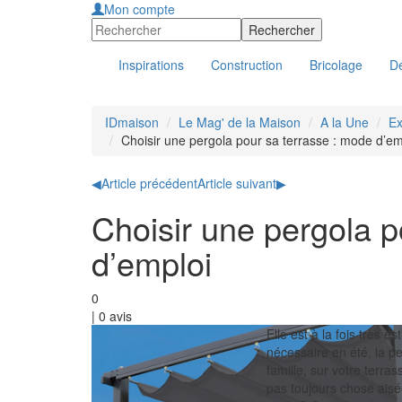
Mon compte
Inspirations
Construction
Bricolage
Dé
IDmaison
Le Mag' de la Maison
A la Une
Ex
Choisir une pergola pour sa terrasse : mode d’em
◀
Article précédent
Article suivant
▶
Choisir une pergola p
d’emploi
0
|
0
avis
Elle est à la fois très e
nécessaire en été, la p
famille, sur votre terras
pas toujours chose aisé