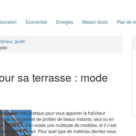
coration
Economies
Energies
Maison écolo
Plan de m
térieur, jardin
ploi
our sa terrasse : mode
sthétique et très pratique pour vous apporter la fraîcheur
ergola vous permet de profiter de beaux instants, seul ou en
se. Toutefois, il en existe une multitude de modèles, et il n'est
e de bien la choisir. Pour quel type de matériau devriez-vous