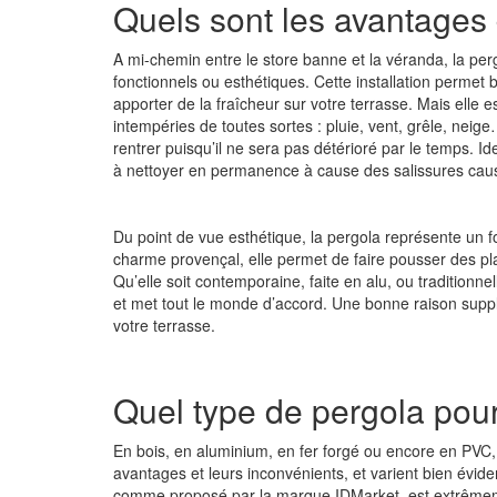
Quels sont les avantages
A mi-chemin entre le store banne et la véranda, la pe
fonctionnels ou esthétiques. Cette installation permet
apporter de la fraîcheur sur votre terrasse. Mais elle e
intempéries de toutes sortes : pluie, vent, grêle, neig
rentrer puisqu’il ne sera pas détérioré par le temps. 
à nettoyer en permanence à cause des salissures caus
Du point de vue esthétique, la pergola représente un f
charme provençal, elle permet de faire pousser des pla
Qu’elle soit contemporaine, faite en alu, ou traditionnel
et met tout le monde d’accord. Une bonne raison suppl
votre terrasse.
Quel type de pergola pou
En bois, en aluminium, en fer forgé ou encore en PVC,
avantages et leurs inconvénients, et varient bien évi
comme proposé par la marque
IDMarket
, est extrêmem