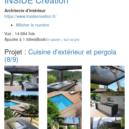
Architecte d'intérieur
https://www.insidecreation.fr/
Afficher le numéro
Vue : 14 684 fois
Ajoutée à 1 IdéesBook
En savoir + sur ce pro
Projet :
Cuisine d'extérieur et pergola
(8/9)