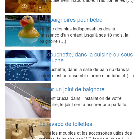
plus totalement inabordable. Traditionnelles (…)
Les baignoires pour bébé
Meuble des plus indispensables dès la
naissance d'un enfant jusqu'à ses 18 mois, la
baignoire (…)
La douchette, dans la cuisine ou sous
la douche
La douchette, dans la salle de bain ou dans la
cuisine, est un ensemble formé d'un tube et (…)
Poser un joint de baignore
Élément crucial dans l'installation de votre
baignoire, le joint sert à assurer une parfaite
(…)
Le lavabo de toilettes
Parmi les meubles et les accessoires utiles des