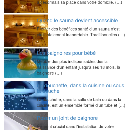
a désormais sa place dans votre domicile. (…)
Quand le sauna devient accessible
Profiter des bénéfices santé d'un sauna n'est
plus totalement inabordable. Traditionnelles (…)
Les baignoires pour bébé
Meuble des plus indispensables dès la
naissance d'un enfant jusqu'à ses 18 mois, la
baignoire (…)
La douchette, dans la cuisine ou sous
la douche
La douchette, dans la salle de bain ou dans la
cuisine, est un ensemble formé d'un tube et (…)
Poser un joint de baignore
Élément crucial dans l'installation de votre