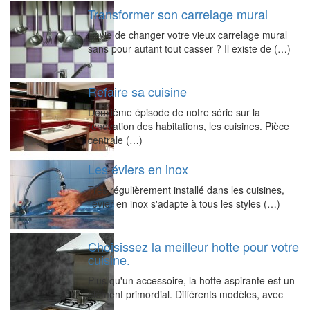
Transformer son carrelage mural
Envie de changer votre vieux carrelage mural
sans pour autant tout casser ? Il existe de (…)
Refaire sa cuisine
Deuxième épisode de notre série sur la
rénovation des habitations, les cuisines. Pièce
centrale (…)
Les éviers en inox
Très régulièrement installé dans les cuisines,
l'évier en inox s'adapte à tous les styles (…)
Choisissez la meilleur hotte pour votre
cuisine.
Plus qu'un accessoire, la hotte aspirante est un
élément primordial. Différents modèles, avec
(…)