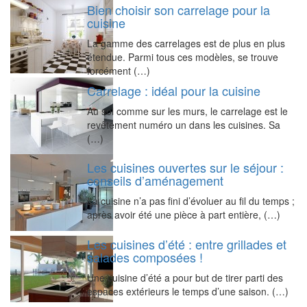
Bien choisir son carrelage pour la
cuisine
La gamme des carrelages est de plus en plus
étendue. Parmi tous ces modèles, se trouve
forcément (…)
Carrelage : idéal pour la cuisine
Au sol comme sur les murs, le carrelage est le
revêtement numéro un dans les cuisines. Sa
(…)
Les cuisines ouvertes sur le séjour :
conseils d’aménagement
La cuisine n’a pas fini d’évoluer au fil du temps ;
après avoir été une pièce à part entière, (…)
Les cuisines d’été : entre grillades et
salades composées !
Une cuisine d’été a pour but de tirer parti des
espaces extérieurs le temps d’une saison. (…)