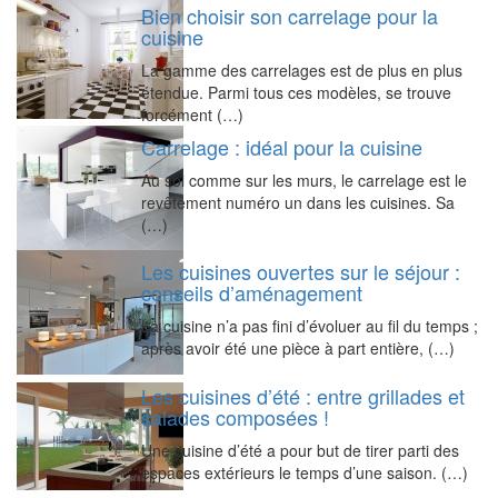
Bien choisir son carrelage pour la
cuisine
La gamme des carrelages est de plus en plus
étendue. Parmi tous ces modèles, se trouve
forcément (…)
Carrelage : idéal pour la cuisine
Au sol comme sur les murs, le carrelage est le
revêtement numéro un dans les cuisines. Sa
(…)
Les cuisines ouvertes sur le séjour :
conseils d’aménagement
La cuisine n’a pas fini d’évoluer au fil du temps ;
après avoir été une pièce à part entière, (…)
Les cuisines d’été : entre grillades et
salades composées !
Une cuisine d’été a pour but de tirer parti des
espaces extérieurs le temps d’une saison. (…)