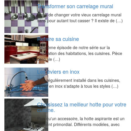
Transformer son carrelage mural
Envie de changer votre vieux carrelage mural
sans pour autant tout casser ? Il existe de (…)
Refaire sa cuisine
Deuxième épisode de notre série sur la
rénovation des habitations, les cuisines. Pièce
centrale (…)
Les éviers en inox
Très régulièrement installé dans les cuisines,
l'évier en inox s'adapte à tous les styles (…)
Choisissez la meilleur hotte pour votre
cuisine.
Plus qu'un accessoire, la hotte aspirante est un
élément primordial. Différents modèles, avec
(…)