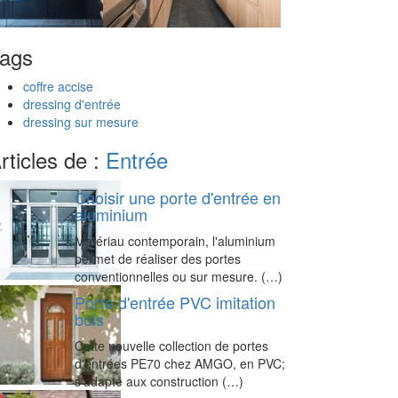
ags
coffre accise
dressing d'entrée
dressing sur mesure
rticles de :
Entrée
Choisir une porte d'entrée en
aluminium
Matériau contemporain, l'aluminium
permet de réaliser des portes
conventionnelles ou sur mesure. (…)
Porte d'entrée PVC imitation
bois
Cette nouvelle collection de portes
d'entrées PE70 chez AMGO, en PVC;
s'adapte aux construction (…)