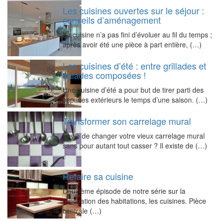
Les cuisines ouvertes sur le séjour :
conseils d’aménagement
La cuisine n’a pas fini d’évoluer au fil du temps ;
après avoir été une pièce à part entière, (…)
Les cuisines d’été : entre grillades et
salades composées !
Une cuisine d’été a pour but de tirer parti des
espaces extérieurs le temps d’une saison. (…)
Transformer son carrelage mural
Envie de changer votre vieux carrelage mural
sans pour autant tout casser ? Il existe de (…)
Refaire sa cuisine
Deuxième épisode de notre série sur la
rénovation des habitations, les cuisines. Pièce
centrale (…)