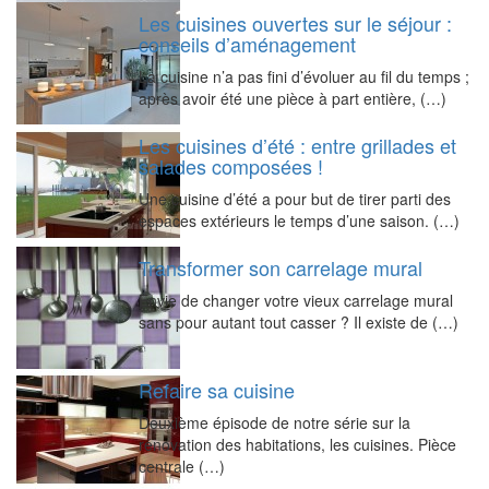
Les cuisines ouvertes sur le séjour :
conseils d’aménagement
La cuisine n’a pas fini d’évoluer au fil du temps ;
après avoir été une pièce à part entière, (…)
Les cuisines d’été : entre grillades et
salades composées !
Une cuisine d’été a pour but de tirer parti des
espaces extérieurs le temps d’une saison. (…)
Transformer son carrelage mural
Envie de changer votre vieux carrelage mural
sans pour autant tout casser ? Il existe de (…)
Refaire sa cuisine
Deuxième épisode de notre série sur la
rénovation des habitations, les cuisines. Pièce
centrale (…)