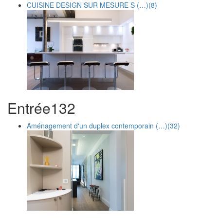
CUISINE DESIGN SUR MESURE S (…)
(8)
Entrée
1
32
Aménagement d'un duplex contemporain (…)
(32)