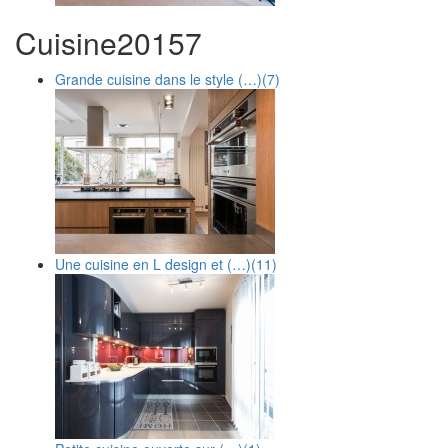
Cuisine
20
157
Grande cuisine dans le style (…)
(7)
Une cuisine en L design et (…)
(11)