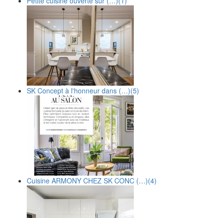
Petite cuisine ouverte sur (…)
(1)
SK Concept à l'honneur dans (…)
(5)
Cuisine ARMONY CHEZ SK CONC (…)
(4)