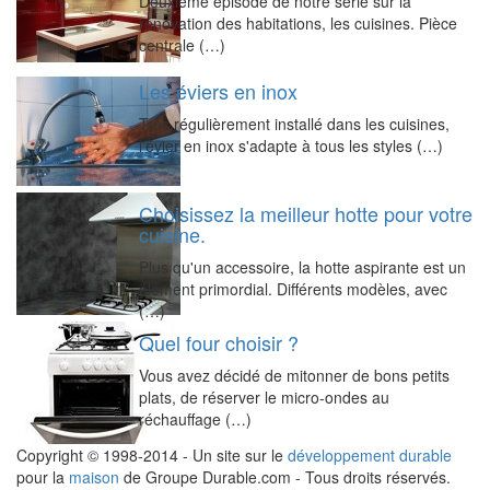
Deuxième épisode de notre série sur la
rénovation des habitations, les cuisines. Pièce
centrale (…)
Les éviers en inox
Très régulièrement installé dans les cuisines,
l'évier en inox s'adapte à tous les styles (…)
Choisissez la meilleur hotte pour votre
cuisine.
Plus qu'un accessoire, la hotte aspirante est un
élément primordial. Différents modèles, avec
(…)
Quel four choisir ?
Vous avez décidé de mitonner de bons petits
plats, de réserver le micro-ondes au
réchauffage (…)
Copyright © 1998-2014 - Un site sur le
développement durable
pour la
maison
de Groupe Durable.com - Tous droits réservés.