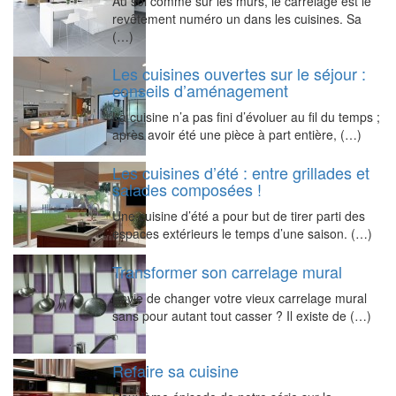
Au sol comme sur les murs, le carrelage est le
revêtement numéro un dans les cuisines. Sa
(…)
Les cuisines ouvertes sur le séjour :
conseils d’aménagement
La cuisine n’a pas fini d’évoluer au fil du temps ;
après avoir été une pièce à part entière, (…)
Les cuisines d’été : entre grillades et
salades composées !
Une cuisine d’été a pour but de tirer parti des
espaces extérieurs le temps d’une saison. (…)
Transformer son carrelage mural
Envie de changer votre vieux carrelage mural
sans pour autant tout casser ? Il existe de (…)
Refaire sa cuisine