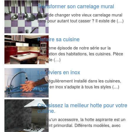
Transformer son carrelage mural
Envie de changer votre vieux carrelage mural
sans pour autant tout casser ? Il existe de (…)
Refaire sa cuisine
Deuxième épisode de notre série sur la
rénovation des habitations, les cuisines. Pièce
centrale (…)
Les éviers en inox
Très régulièrement installé dans les cuisines,
l'évier en inox s'adapte à tous les styles (…)
Choisissez la meilleur hotte pour votre
cuisine.
Plus qu'un accessoire, la hotte aspirante est un
élément primordial. Différents modèles, avec
(…)