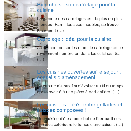
Bien choisir son carrelage pour la
cuisine
La gamme des carrelages est de plus en plus
étendue. Parmi tous ces modèles, se trouve
forcément (…)
Carrelage : idéal pour la cuisine
Au sol comme sur les murs, le carrelage est le
revêtement numéro un dans les cuisines. Sa
(…)
Les cuisines ouvertes sur le séjour :
conseils d’aménagement
La cuisine n’a pas fini d’évoluer au fil du temps ;
après avoir été une pièce à part entière, (…)
Les cuisines d’été : entre grillades et
salades composées !
Une cuisine d’été a pour but de tirer parti des
espaces extérieurs le temps d’une saison. (…)