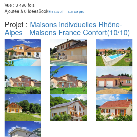
Vue : 3 496 fois
Ajoutée à 0 IdéesBook
En savoir + sur ce pro
Projet :
Maisons indivduelles Rhône-
Alpes - Maisons France Confort
(10/10)